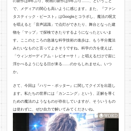
の新作は8年ぶり、映画の新作は5年ぶり……、ということ
で、メディアの関心も高いように感じます。また、『ファン
タスティック・ビースト』はGoogleとコラボし、魔法の呪文
を唱えると「音声認識」で点灯ができたり、舞台となった建
物を「マップ」で探検できたりするようになったといいま
す。ここのところの急速な科学技術の進歩は、もう半分魔法
みたいなものと言ってよさそうですね。科学の力を使えば、
「ウィンガーディアム・レビオーサ！」と唱えるだけで宙に
浮かべるようになる日が来る……のかもしれません。いつ
か。
さて、今回は『ハリー・ポッター』に関してクイズを出題し
ます。私たちの世界には「カンニング」という、正解を導く
ための魔法のようなものが存在していますが、そういうもの
は使わずに、ぜひ自力で解いてみてくださいね。