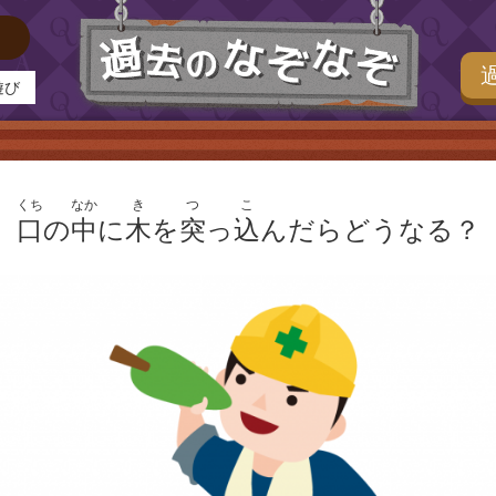
過去の
遊び
くち
なか
き
つ
こ
口
の
中
に
木
を
突
っ
込
んだらどうなる？