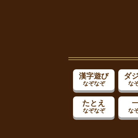
漢字遊び
ダ
なぞなぞ
な
たとえ
なぞなぞ
な