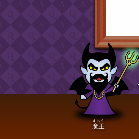
まおう
魔王