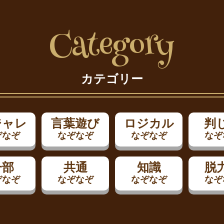
Category
カテゴリー
ジャレ
言葉遊び
ロジカル
判
ぞなぞ
なぞなぞ
なぞなぞ
なぞ
一部
共通
知識
脱
ぞなぞ
なぞなぞ
なぞなぞ
なぞ