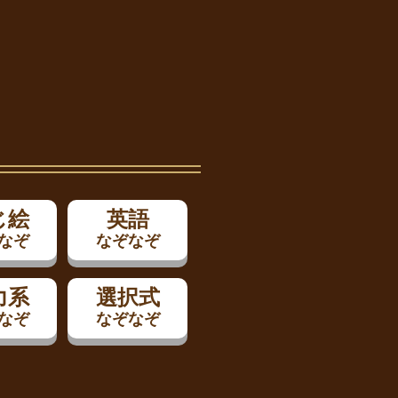
じ絵
英語
なぞ
なぞなぞ
力系
選択式
なぞ
なぞなぞ