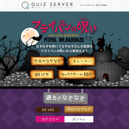
フライパ
なぞな
今日のなぞなぞ
ストーリー
遊び方
キャラクターの
過去のなぞなぞ
過去のなぞなぞ
3月 14日
カテゴリー
ダジャレ