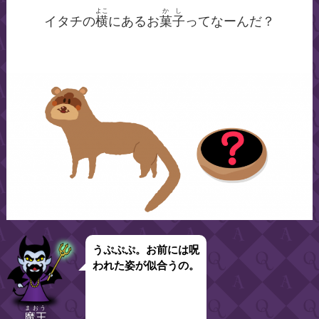
よこ
かし
イタチの
横
にあるお
菓子
ってなーんだ？
うぷぷぷ。お前には呪
われた姿が似合うの。
まおう
魔王