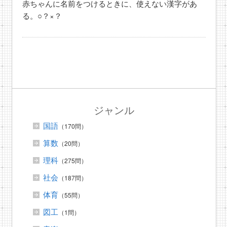
赤ちゃんに名前をつけるときに、使えない漢字があ
る。○？×？
ジャンル
国語
（170問）
算数
（20問）
理科
（275問）
社会
（187問）
体育
（55問）
図工
（1問）