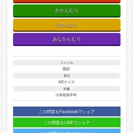
わかんむり
うかんむり
あなかんむり
ジャンル
国語
形式
4択クイズ
対象
小学校高学年
この問題をFacebookでシェア
この問題をLINEでシェア