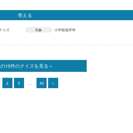
答える
クイズ
小学校低学年
対象
の10件のクイズを見る＞
2
3
…
43
＞