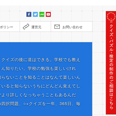
ポリシー
運営元
お問い合わせ
クイズがやりたい 365日毎日クイズ
、クイズの後に道はできる。学校でも教え
さん知りたい。学校の勉強も楽しいけれ
知らないことを知ることはなんて楽しいん
ていると知らないうちにどんどん覚えてし
マより詳しくなっちゃうこともあるんだ
四択問題、○×クイズを一年、365日、毎