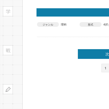
理科
4択
ジャンル
形式
次
1