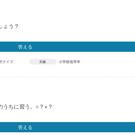
しょう？
答える
択クイズ
小学校低学年
対象
のうちに習う。○？×？
答える