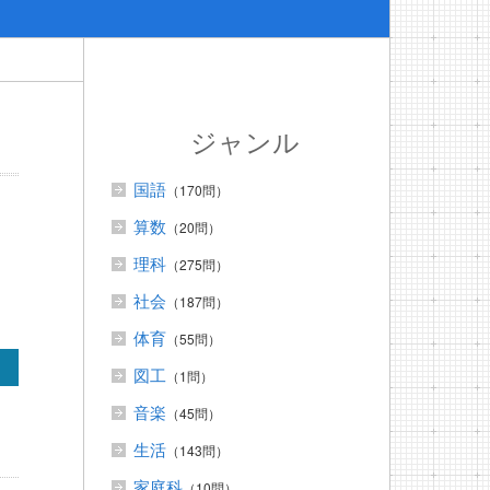
ジャンル
国語
（170問）
算数
（20問）
理科
（275問）
社会
（187問）
体育
（55問）
図工
（1問）
音楽
（45問）
生活
（143問）
家庭科
（10問）