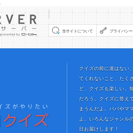
」
集まれ！クイズサーバー（Quiz Server）
当サイトについて
プライバシー
ぼくだって、もっと
クイズの前に道はない
てくれないこと、たく
ど、クイズも楽しい。
だろう。クイズに答え
まうんだよ。パパやマ
よ。いろんなジャンルの
日お届けします！