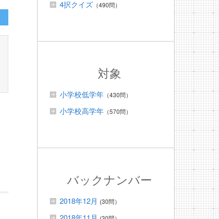
4択クイズ
（490問）
対象
小学校低学年
（430問）
小学校高学年
（570問）
バックナンバー
2018年12月
(30問）
2018年11月
(30問）