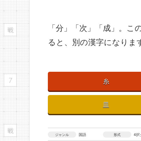
「分」「次」「成」。この
ると、別の漢字になりま
糸
皿
国語
4択
ジャンル
形式