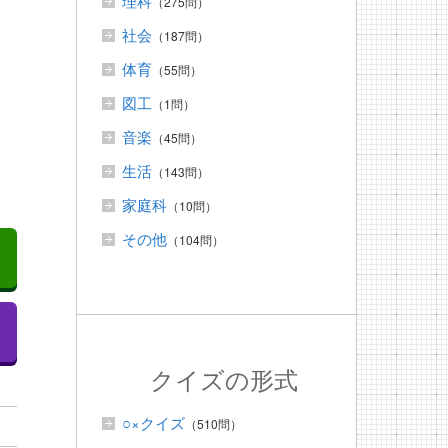
理科
（275問）
社会
（187問）
体育
（55問）
図工
（1問）
音楽
（45問）
生活
（143問）
家庭科
（10問）
その他
（104問）
クイズの形式
○×クイズ
（510問）