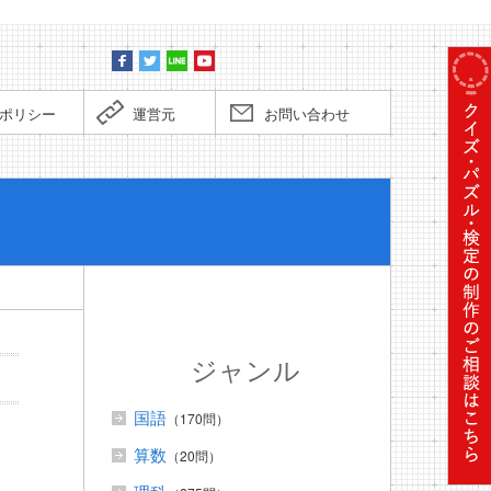
ポリシー
運営元
お問い合わせ
ぼくだっ
ジャンル
国語
（170問）
算数
（20問）