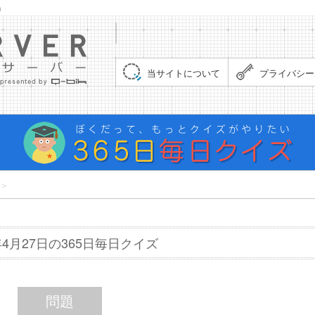
」
集まれ！クイズサーバー（Quiz Server）
当サイトについて
プライバシー
＞
6年4月27日の365日毎日クイズ
問題