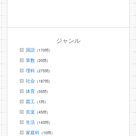
ジャンル
国語
（170問）
算数
（20問）
理科
（275問）
社会
（187問）
体育
（55問）
図工
（1問）
音楽
（45問）
生活
（143問）
家庭科
（10問）