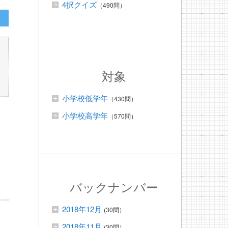
4択クイズ
（490問）
対象
小学校低学年
（430問）
小学校高学年
（570問）
バックナンバー
2018年12月
(30問）
2018年11月
(30問）