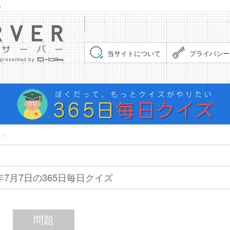
」
集まれ！クイズサーバー（Quiz Server）
当サイトについて
プライバシー
＞
6年7月7日の365日毎日クイズ
問題