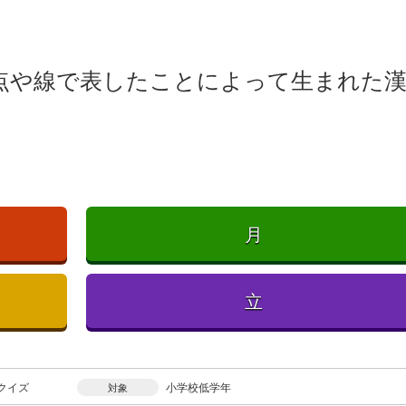
点や線で表したことによって生まれた
月
立
クイズ
小学校低学年
対象