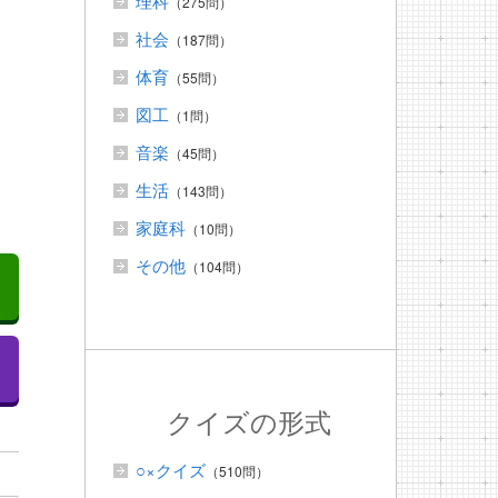
理科
（275問）
社会
（187問）
体育
（55問）
漢
図工
（1問）
音楽
（45問）
生活
（143問）
家庭科
（10問）
その他
（104問）
クイズの形式
○×クイズ
（510問）