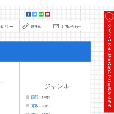
ポリシー
運営元
お問い合わせ
ぼくだっ
ジャンル
国語
（170問）
算数
（20問）