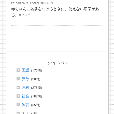
2018年12月16日の365日毎日クイズ
赤ちゃんに名前をつけるときに、使えない漢字があ
る。○？×？
ジャンル
国語
（170問）
算数
（20問）
理科
（275問）
社会
（187問）
体育
（55問）
図工
（1問）