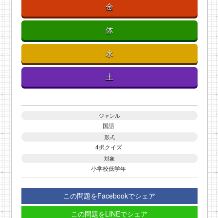
金
体
水
土
ジャンル
国語
形式
4択クイズ
対象
小学校低学年
この問題をFacebookでシェア
この問題をLINEでシェア