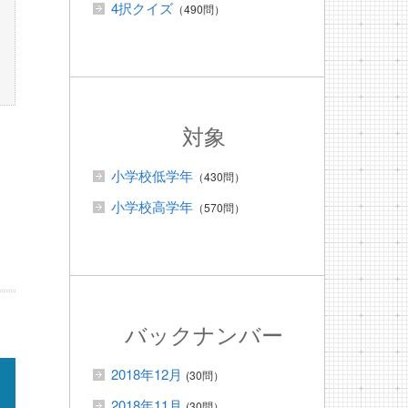
4択クイズ
（490問）
対象
小学校低学年
（430問）
小学校高学年
（570問）
バックナンバー
2018年12月
(30問）
2018年11月
(30問）