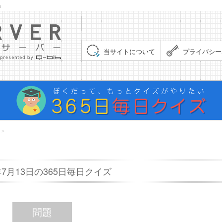
」
集まれ！クイズサーバー（Quiz Server）
当サイトについて
プライバシー
＞
6年7月13日の365日毎日クイズ
問題