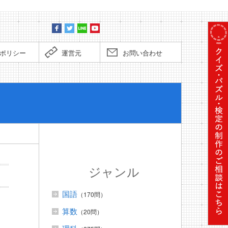
ポリシー
運営元
お問い合わせ
ぼくだっ
ジャンル
国語
（170問）
算数
（20問）