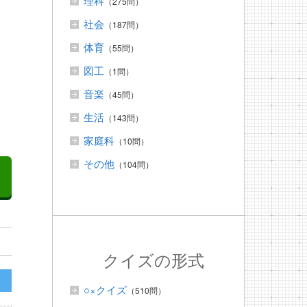
理科
（275問）
社会
（187問）
体育
（55問）
に
図工
（1問）
音楽
（45問）
生活
（143問）
家庭科
（10問）
その他
（104問）
クイズの形式
○×クイズ
（510問）