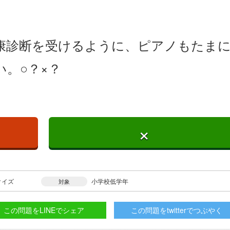
康診断を受けるように、ピアノもたま
。○？×？
×
クイズ
小学校低学年
対象
この問題をLINEでシェア
この問題をtwitterでつぶやく