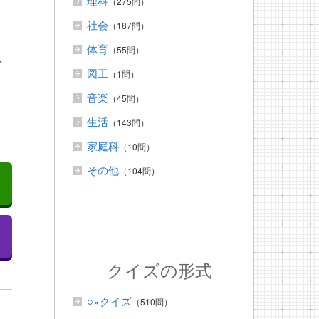
理科
（275問）
社会
（187問）
体育
（55問）
で
図工
（1問）
音楽
（45問）
生活
（143問）
家庭科
（10問）
その他
（104問）
クイズの形式
○×クイズ
（510問）