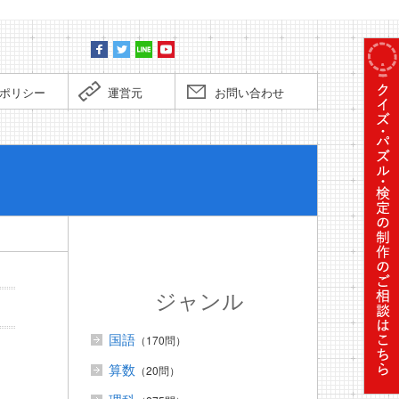
ポリシー
運営元
お問い合わせ
ぼくだっ
ジャンル
国語
（170問）
算数
（20問）