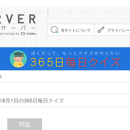
」
集まれ！クイズサーバー（Quiz Server）
当サイトについて
プライバシー
他
＞
6年8月1日の365日毎日クイズ
問題