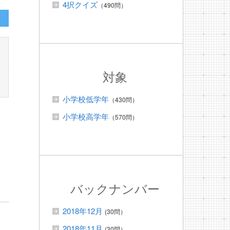
4択クイズ
（490問）
対象
小学校低学年
（430問）
小学校高学年
（570問）
バックナンバー
2018年12月
(30問）
2018年11月
(30問）