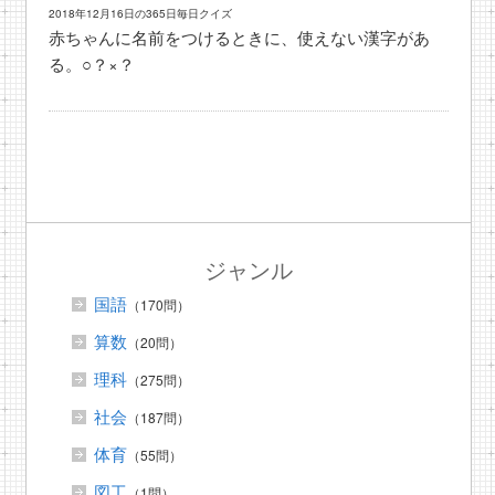
2018年12月16日の365日毎日クイズ
赤ちゃんに名前をつけるときに、使えない漢字があ
る。○？×？
ジャンル
国語
（170問）
算数
（20問）
理科
（275問）
社会
（187問）
体育
（55問）
図工
（1問）