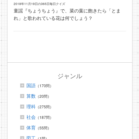
2018年11月19日の365日毎日クイズ
童謡『ちょうちょう』で、菜の葉に飽きたら「とま
れ」と歌われている花は何でしょう？
ジャンル
国語
（170問）
算数
（20問）
理科
（275問）
社会
（187問）
体育
（55問）
図工
（1問）