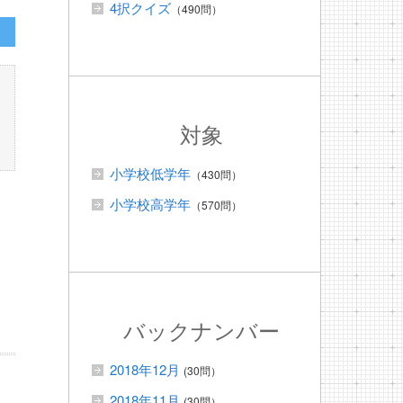
4択クイズ
（490問）
対象
小学校低学年
（430問）
小学校高学年
（570問）
バックナンバー
2018年12月
(30問）
2018年11月
(30問）