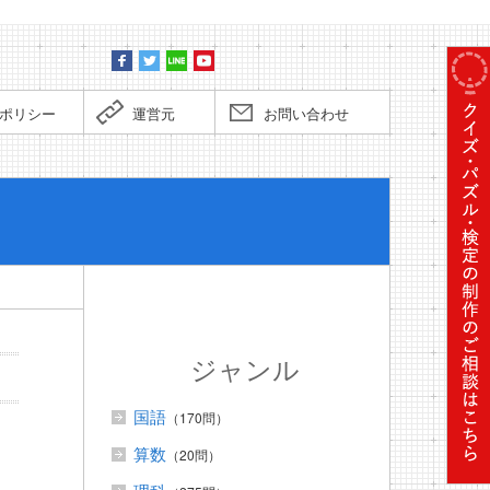
ポリシー
運営元
お問い合わせ
ぼくだっ
ジャンル
国語
（170問）
算数
（20問）