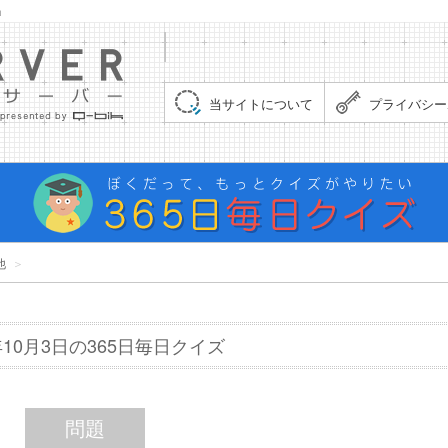
」
集まれ！クイズサーバー（Quiz Server）
当サイトについて
プライバシー
他
＞
6年10月3日の365日毎日クイズ
問題