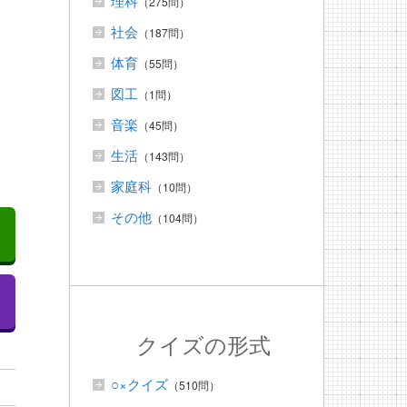
理科
（275問）
社会
（187問）
体育
（55問）
図工
（1問）
音楽
（45問）
生活
（143問）
家庭科
（10問）
その他
（104問）
クイズの形式
○×クイズ
（510問）