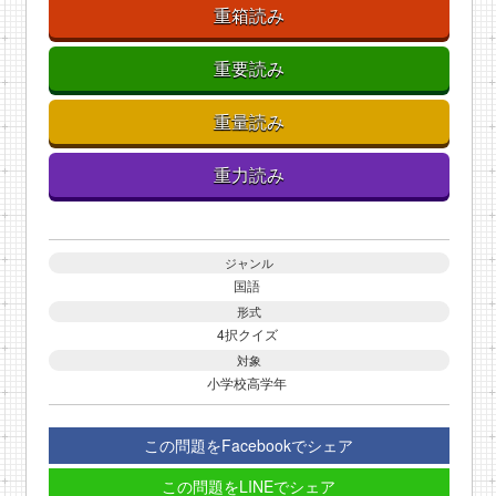
重箱読み
重要読み
重量読み
重力読み
ジャンル
国語
形式
4択クイズ
対象
小学校高学年
この問題をFacebookでシェア
この問題をLINEでシェア