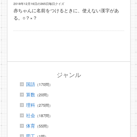
2018年12月16日の365日毎日クイズ
赤ちゃんに名前をつけるときに、使えない漢字があ
る。○？×？
ジャンル
国語
（170問）
算数
（20問）
理科
（275問）
社会
（187問）
体育
（55問）
図工
（1問）