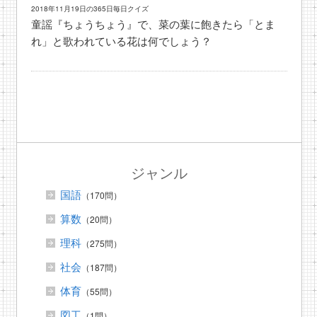
2018年11月19日の365日毎日クイズ
童謡『ちょうちょう』で、菜の葉に飽きたら「とま
れ」と歌われている花は何でしょう？
ジャンル
国語
（170問）
算数
（20問）
理科
（275問）
社会
（187問）
体育
（55問）
図工
（1問）