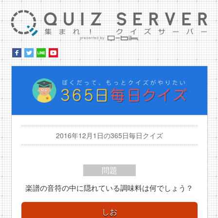
集ま
ぼ
2016年12月1日の365日毎日クイズ
問題
楽譜の音符の中に隠れている調味料は何でしょう？
しお