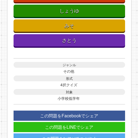
しょうゆ
みそ
さとう
ジャンル
その他
形式
4択クイズ
対象
小学校低学年
この問題をFacebookでシェア
この問題をLINEでシェア