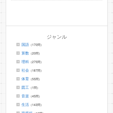
ジャンル
国語
（170問）
算数
（20問）
理科
（275問）
社会
（187問）
体育
（55問）
図工
（1問）
音楽
（45問）
生活
（143問）
家庭科