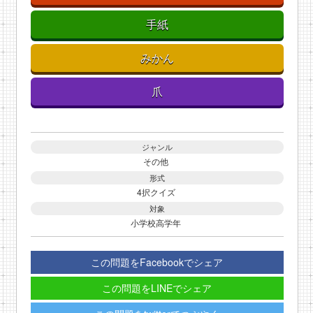
手紙
みかん
爪
ジャンル
その他
形式
4択クイズ
対象
小学校高学年
この問題をFacebookでシェア
この問題をLINEでシェア