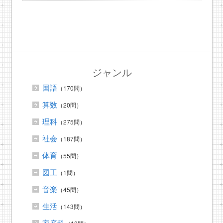
ジャンル
国語
（170問）
算数
（20問）
理科
（275問）
社会
（187問）
体育
（55問）
図工
（1問）
音楽
（45問）
生活
（143問）
家庭科