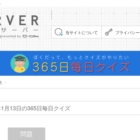
」
集まれ！クイズサーバー（Quiz Server）
当サイトについて
プライバシー
他
＞
7年1月13日の365日毎日クイズ
問題