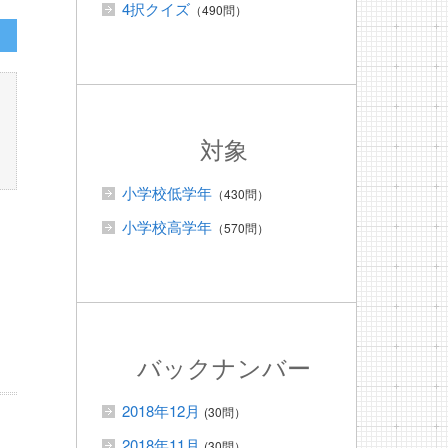
4択クイズ
（490問）
対象
小学校低学年
（430問）
小学校高学年
（570問）
バックナンバー
2018年12月
(30問）
2018年11月
(30問）