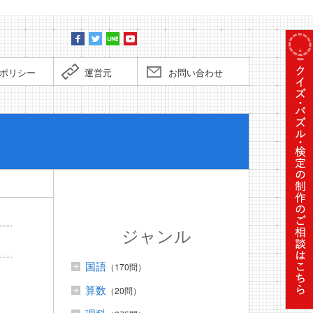
ポリシー
運営元
お問い合わせ
ぼくだっ
ジャンル
国語
（170問）
算数
（20問）