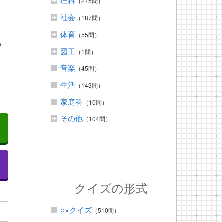
理科
（275問）
社会
（187問）
体育
（55問）
つ
図工
（1問）
音楽
（45問）
生活
（143問）
家庭科
（10問）
その他
（104問）
クイズの形式
○×クイズ
（510問）