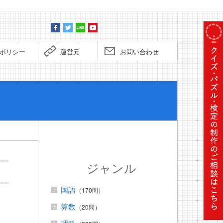
ポリシー
運営元
お問い合わせ
ぼくだっ
ジャンル
国語
（170問）
算数
（20問）