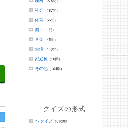
理科
（275問）
社会
（187問）
体育
（55問）
る
図工
（1問）
音楽
（45問）
生活
（143問）
家庭科
（10問）
その他
（104問）
クイズの形式
○×クイズ
（510問）