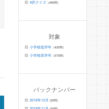
4択クイズ
（490問）
対象
小学校低学年
（430問）
小学校高学年
（570問）
バックナンバー
2018年12月
(30問）
2018年11月
(30問）