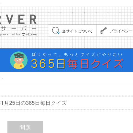
」
集まれ！クイズサーバー（Quiz Server）
当サイトについて
プライバシー
＞
7年1月25日の365日毎日クイズ
問題