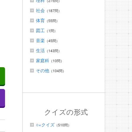
理科
（275問）
社会
（187問）
体育
（55問）
図工
（1問）
音楽
（45問）
生活
（143問）
家庭科
（10問）
その他
（104問）
クイズの形式
○×クイズ
（510問）