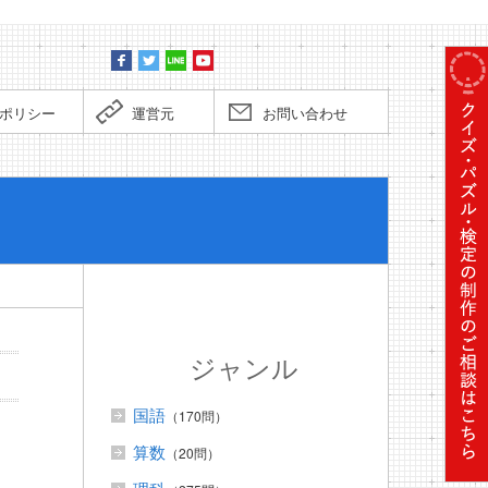
ポリシー
運営元
お問い合わせ
ぼくだっ
ジャンル
国語
（170問）
算数
（20問）