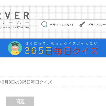
」
集まれ！クイズサーバー（Quiz Server）
当サイトについて
プライバシー
＞
7年3月8日の365日毎日クイズ
問題