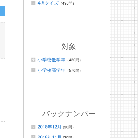
4択クイズ
（490問）
対象
小学校低学年
（430問）
小学校高学年
（570問）
バックナンバー
2018年12月
(30問）
2018年11月
(30問）