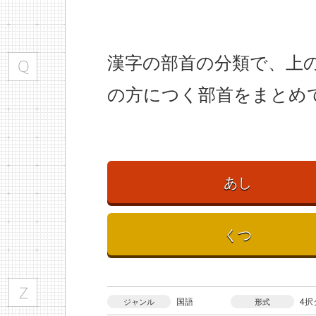
漢字の部首の分類で、上
の方につく部首をまとめ
あし
くつ
国語
4択
ジャンル
形式