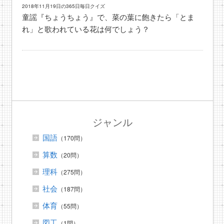
2018年11月19日の365日毎日クイズ
童謡『ちょうちょう』で、菜の葉に飽きたら「とま
れ」と歌われている花は何でしょう？
ジャンル
国語
（170問）
算数
（20問）
理科
（275問）
社会
（187問）
体育
（55問）
図工
（1問）