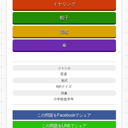
イヤリング
帽子
指輪
傘
ジャンル
音楽
形式
4択クイズ
対象
小学校低学年
この問題をFacebookでシェア
この問題をLINEでシェア