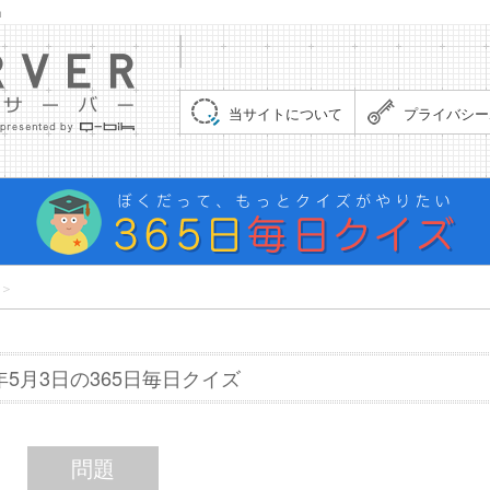
」
集まれ！クイズサーバー（Quiz Server）
当サイトについて
プライバシー
＞
7年5月3日の365日毎日クイズ
問題