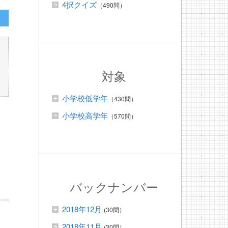
4択クイズ
（490問）
対象
小学校低学年
（430問）
小学校高学年
（570問）
バックナンバー
2018年12月
(30問）
2018年11月
(30問）