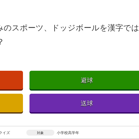
みのスポーツ、ドッジボールを漢字で
？
避球
送球
クイズ
小学校高学年
対象