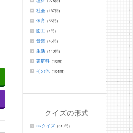
理科
（275問）
社会
（187問）
体育
（55問）
は
図工
（1問）
音楽
（45問）
生活
（143問）
家庭科
（10問）
その他
（104問）
クイズの形式
○×クイズ
（510問）