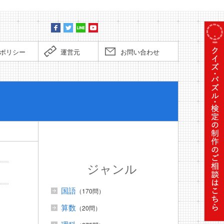
ポリシー
運営元
お問い合わせ
ぼくだっ
ジャンル
国語
（170問）
算数
（20問）