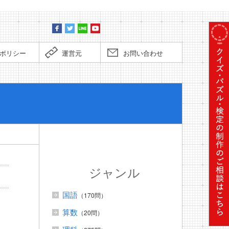
ポリシー
運営元
お問い合わせ
ぼくだっ
ジャンル
国語
（170問）
算数
（20問）