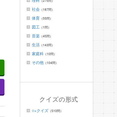
理科
（275問）
社会
（187問）
体育
（55問）
図工
（1問）
音楽
（45問）
生活
（143問）
家庭科
（10問）
その他
（104問）
クイズの形式
○×クイズ
（510問）