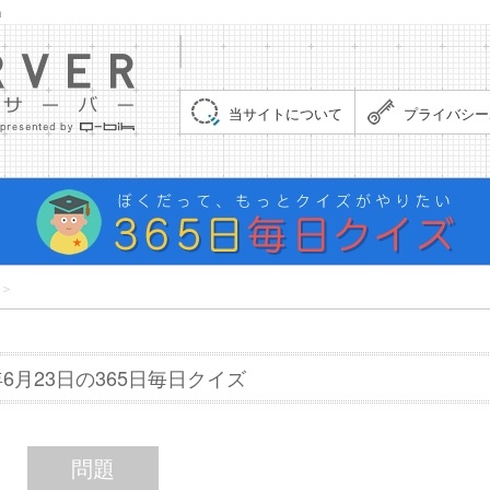
」
集まれ！クイズサーバー（Quiz Server）
当サイトについて
プライバシー
＞
7年6月23日の365日毎日クイズ
問題