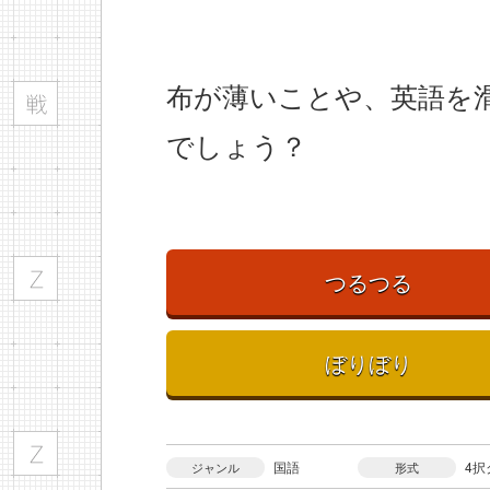
布が薄いことや、英語を
でしょう？
つるつる
ぼりぼり
国語
4択
ジャンル
形式