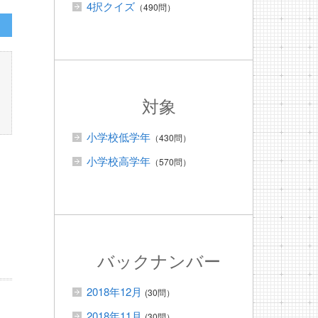
4択クイズ
（490問）
対象
小学校低学年
（430問）
小学校高学年
（570問）
バックナンバー
2018年12月
(30問）
2018年11月
(30問）