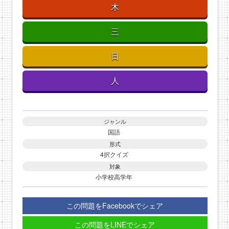
木
三
日
人
ジャンル
国語
形式
4択クイズ
対象
小学校高学年
この問題をFacebookでシェア
この問題をLINEでシェア