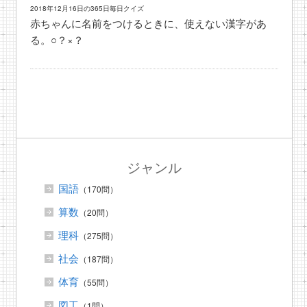
2018年12月16日の365日毎日クイズ
赤ちゃんに名前をつけるときに、使えない漢字があ
る。○？×？
ジャンル
国語
（170問）
算数
（20問）
理科
（275問）
社会
（187問）
体育
（55問）
図工
（1問）