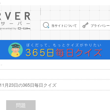
」
集まれ！クイズサーバー（Quiz Server）
当サイトについて
プライバシー
＞
年11月23日の365日毎日クイズ
問題