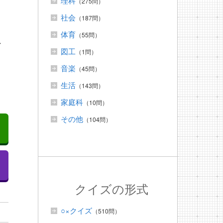
理科
（275問）
社会
（187問）
体育
（55問）
で
図工
（1問）
音楽
（45問）
生活
（143問）
家庭科
（10問）
その他
（104問）
クイズの形式
○×クイズ
（510問）