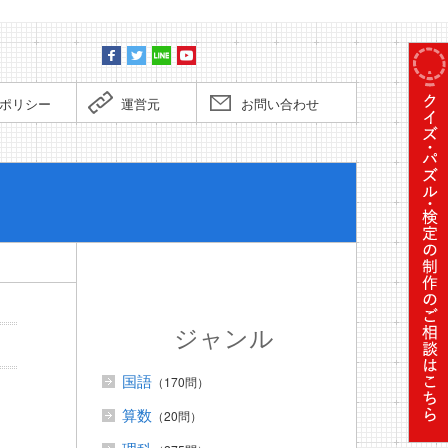
ポリシー
運営元
お問い合わせ
ぼくだっ
ジャンル
国語
（170問）
算数
（20問）