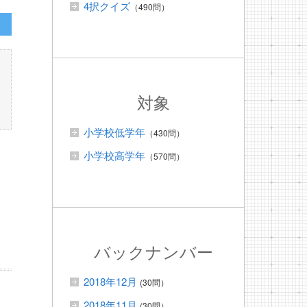
4択クイズ
（490問）
対象
小学校低学年
（430問）
小学校高学年
（570問）
バックナンバー
2018年12月
(30問）
2018年11月
(30問）