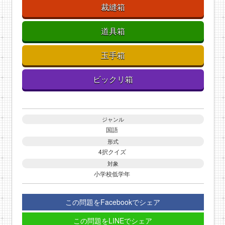
裁縫箱
道具箱
玉手箱
ビックリ箱
ジャンル
国語
形式
4択クイズ
対象
小学校低学年
この問題をFacebookでシェア
この問題をLINEでシェア