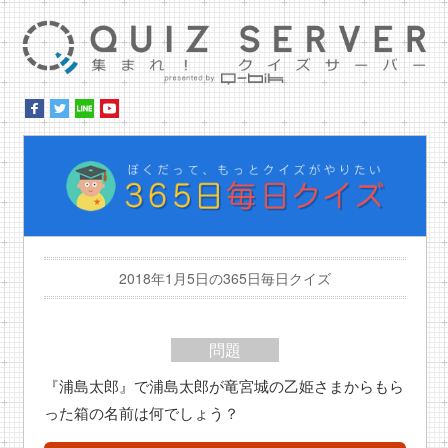
集ま
ぼ
2018年1月5日の365日毎日クイズ
問題
『浦島太郎』で浦島太郎が竜宮城の乙姫さまからもら
った箱の名前は何でしょう？