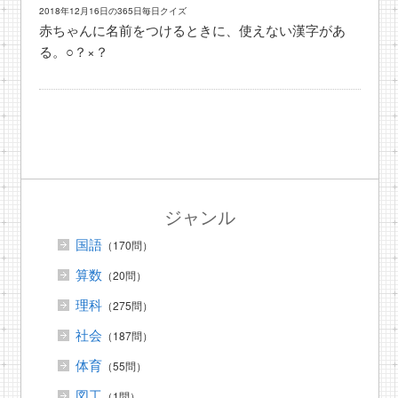
2018年12月16日の365日毎日クイズ
赤ちゃんに名前をつけるときに、使えない漢字があ
る。○？×？
ジャンル
国語
（170問）
算数
（20問）
理科
（275問）
社会
（187問）
体育
（55問）
図工
（1問）