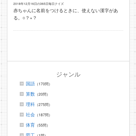
2018年12月16日の365日毎日クイズ
赤ちゃんに名前をつけるときに、使えない漢字があ
る。○？×？
ジャンル
国語
（170問）
算数
（20問）
理科
（275問）
社会
（187問）
体育
（55問）
図工
（1問）