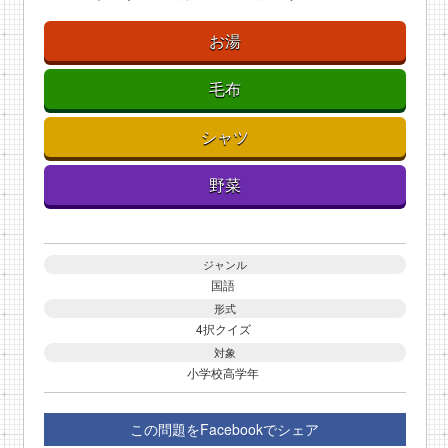
お湯
毛布
シャツ
野菜
ジャンル
国語
形式
4択クイズ
対象
小学校高学年
この問題をFacebookでシェア