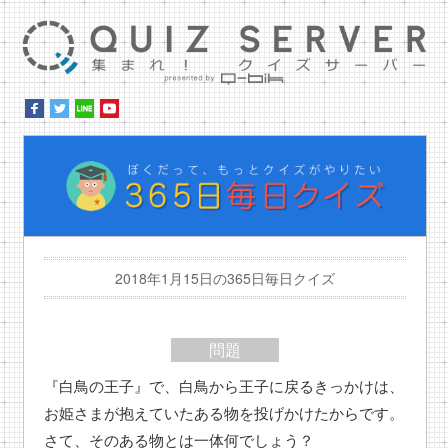
集ま
ぼ
2018年1月15日の365日毎日クイズ
問題
『白鳥の王子』で、白鳥から王子に戻るきっかけは、
お姫さまが抱えていたある物を投げかけたからです。
さて、そのある物とは一体何でしょう？