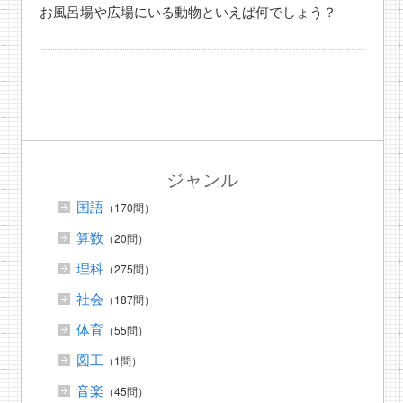
お風呂場や広場にいる動物といえば何でしょう？
ジャンル
国語
（170問）
算数
（20問）
理科
（275問）
社会
（187問）
体育
（55問）
図工
（1問）
音楽
（45問）