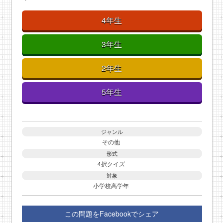
4年生
3年生
2年生
5年生
ジャンル
その他
形式
4択クイズ
対象
小学校高学年
この問題をFacebookでシェア