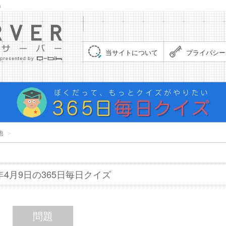
」
集まれ！クイズサーバー（Quiz Server）
当サイトについて
プライバシー
他
＞
8年4月9日の365日毎日クイズ
問題