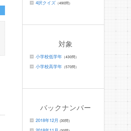
4択クイズ
（490問）
対象
小学校低学年
（430問）
小学校高学年
（570問）
バックナンバー
2018年12月
(30問）
2018年11月
(30問）