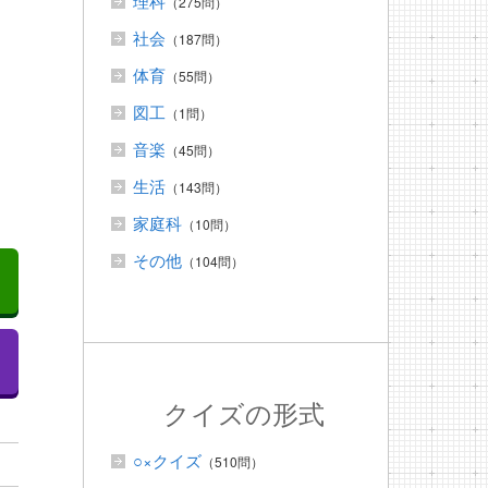
理科
（275問）
社会
（187問）
体育
（55問）
図工
（1問）
音楽
（45問）
生活
（143問）
家庭科
（10問）
その他
（104問）
クイズの形式
○×クイズ
（510問）