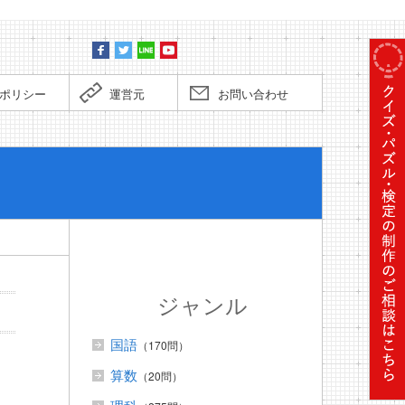
ポリシー
運営元
お問い合わせ
ぼくだっ
ジャンル
国語
（170問）
算数
（20問）