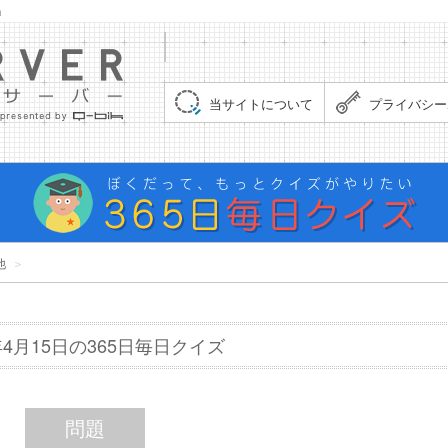
」
集まれ！クイズサーバー（Quiz Server）
当サイトについて
プライバシー
他
＞
8年4月15日の365日毎日クイズ
問題