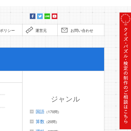
ポリシー
運営元
お問い合わせ
ぼくだっ
ジャンル
国語
（170問）
算数
（20問）