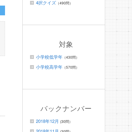
4択クイズ
（490問）
対象
小学校低学年
（430問）
小学校高学年
（570問）
バックナンバー
2018年12月
(30問）
2018年11月
(30問）