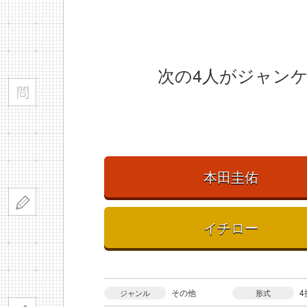
次の4人がジャン
本田圭佑
イチロー
その他
4
ジャンル
形式