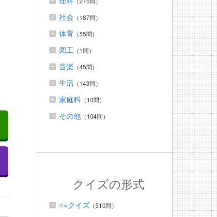
理科
（275問）
社会
（187問）
体育
（55問）
図工
（1問）
音楽
（45問）
生活
（143問）
家庭科
（10問）
その他
（104問）
クイズの形式
○×クイズ
（510問）