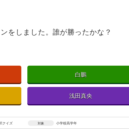
ケンをしました。誰が勝ったかな？
白鵬
浅田真央
択クイズ
小学校高学年
対象