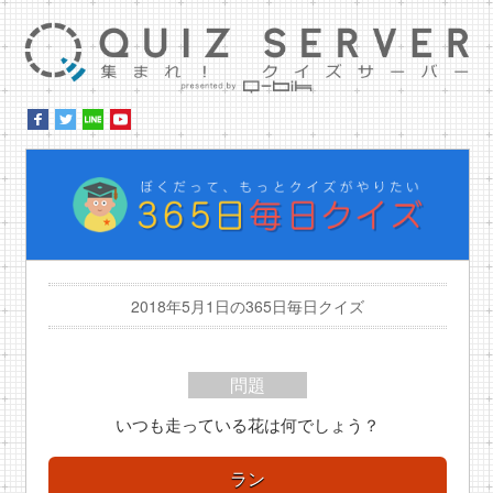
集ま
ぼ
2018年5月1日の365日毎日クイズ
問題
いつも走っている花は何でしょう？
ラン