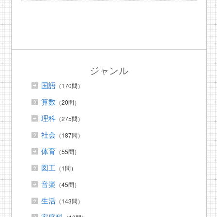
ジャンル
国語
（170問）
算数
（20問）
理科
（275問）
社会
（187問）
体育
（55問）
図工
（1問）
音楽
（45問）
生活
（143問）
家庭科