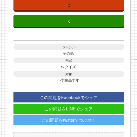
○
×
ジャンル
その他
形式
○×クイズ
対象
小学校高学年
この問題をFacebookでシェア
この問題をLINEでシェア
この問題をtwitterでつぶやく