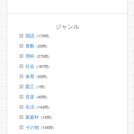
ジャンル
国語
（170問）
算数
（20問）
理科
（275問）
社会
（187問）
体育
（55問）
図工
（1問）
音楽
（45問）
生活
（143問）
家庭科
（10問）
その他
（104問）