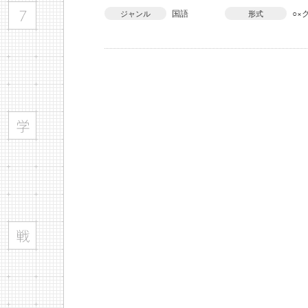
国語
○×
ジャンル
形式