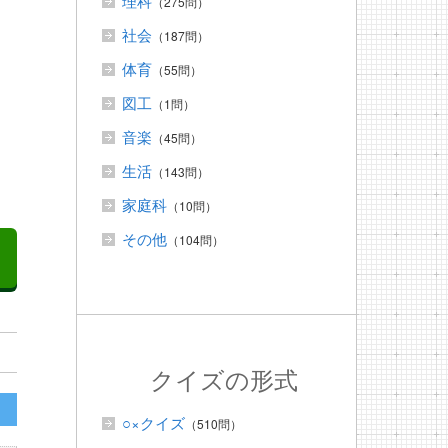
理科
（275問）
社会
（187問）
体育
（55問）
。
図工
（1問）
音楽
（45問）
生活
（143問）
家庭科
（10問）
その他
（104問）
クイズの形式
○×クイズ
（510問）