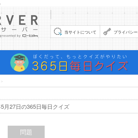
」
集まれ！クイズサーバー（Quiz Server）
当サイトについて
プライバシー
＞
8年5月27日の365日毎日クイズ
問題