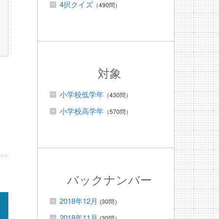
4択クイズ
（490問）
対象
小学校低学年
（430問）
小学校高学年
（570問）
バックナンバー
2018年12月
(30問）
2018年11月
(30問）