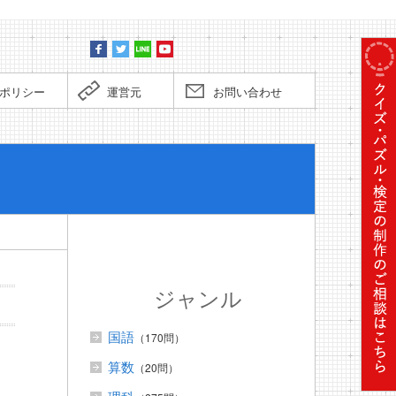
ポリシー
運営元
お問い合わせ
ぼくだっ
ジャンル
国語
（170問）
算数
（20問）