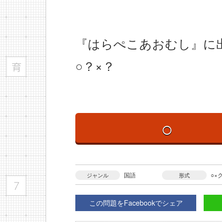
『はらぺこあおむし』に
○？×？
○
国語
○×
ジャンル
形式
この問題をFacebookでシェア