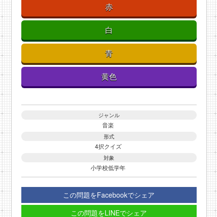
赤
白
青
黄色
ジャンル
音楽
形式
4択クイズ
対象
小学校低学年
この問題をFacebookでシェア
この問題をLINEでシェア