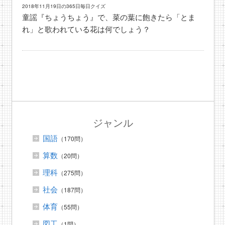
2018年11月19日の365日毎日クイズ
童謡『ちょうちょう』で、菜の葉に飽きたら「とま
れ」と歌われている花は何でしょう？
ジャンル
国語
（170問）
算数
（20問）
理科
（275問）
社会
（187問）
体育
（55問）
図工
（1問）