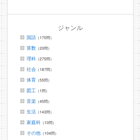
ジャンル
国語
（170問）
算数
（20問）
理科
（275問）
社会
（187問）
体育
（55問）
図工
（1問）
音楽
（45問）
生活
（143問）
家庭科
（10問）
その他
（104問）