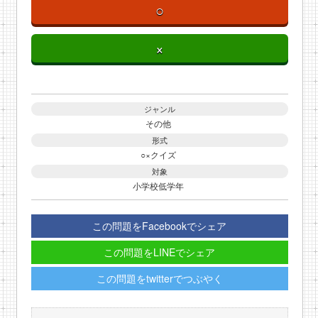
○
×
ジャンル
その他
形式
○×クイズ
対象
小学校低学年
この問題をFacebookでシェア
この問題をLINEでシェア
この問題をtwitterでつぶやく