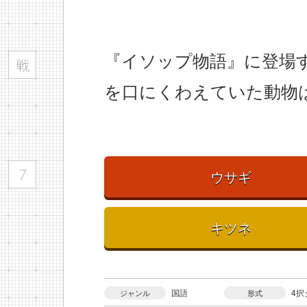
『イソップ物語』に登場
を口にくわえていた動物
ウサギ
キツネ
国語
4択
ジャンル
形式