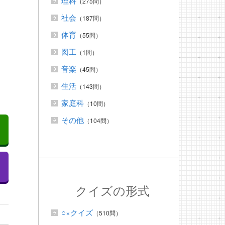
理科
（275問）
社会
（187問）
体育
（55問）
図工
（1問）
音楽
（45問）
生活
（143問）
家庭科
（10問）
その他
（104問）
クイズの形式
○×クイズ
（510問）