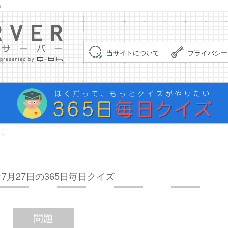
」
集まれ！クイズサーバー（Quiz Server）
当サイトについて
プライバシー
＞
8年7月27日の365日毎日クイズ
問題