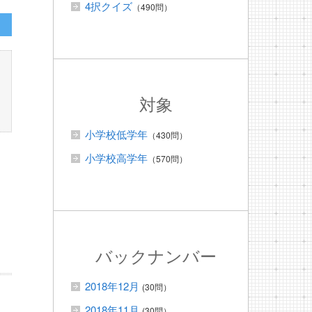
4択クイズ
（490問）
対象
小学校低学年
（430問）
小学校高学年
（570問）
バックナンバー
2018年12月
(30問）
2018年11月
(30問）