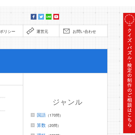
ポリシー
運営元
お問い合わせ
ぼくだっ
ジャンル
国語
（170問）
算数
（20問）