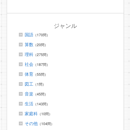
ジャンル
国語
（170問）
算数
（20問）
理科
（275問）
社会
（187問）
体育
（55問）
図工
（1問）
音楽
（45問）
生活
（143問）
家庭科
（10問）
その他
（104問）