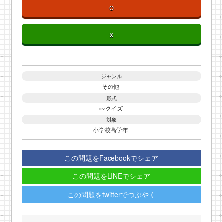
○
×
ジャンル
その他
形式
○×クイズ
対象
小学校高学年
この問題をFacebookでシェア
この問題をLINEでシェア
この問題をtwitterでつぶやく