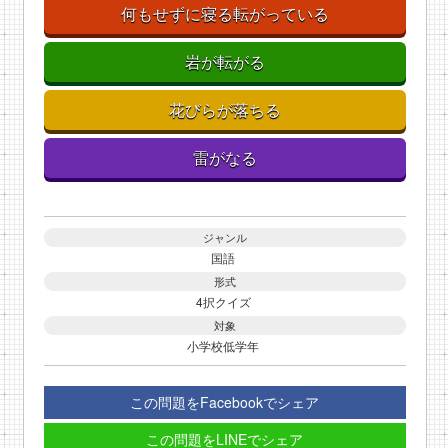
何もせずに寝る転がっている
岩が転がる
花びらが落ちる
雷がなる
ジャンル
国語
形式
4択クイズ
対象
小学校低学年
この問題をFacebookでシェア
この問題をLINEでシェア