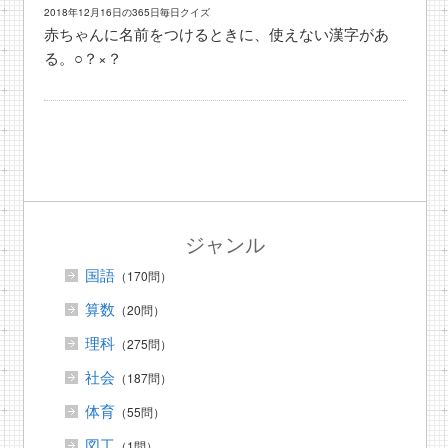
2018年12月16日の365日毎日クイズ
赤ちゃんに名前をつけるときに、使えない漢字があ
る。○？×？
ジャンル
国語
（170問）
算数
（20問）
理科
（275問）
社会
（187問）
体育
（55問）
図工
（1問）