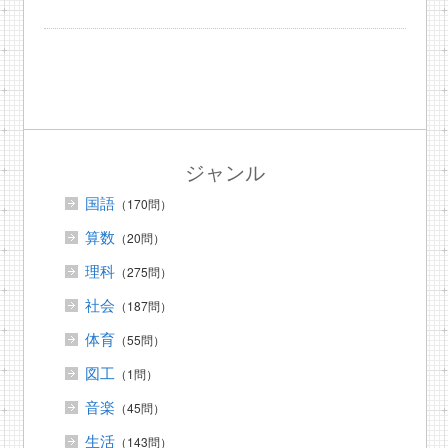
ジャンル
国語
（170問）
算数
（20問）
理科
（275問）
社会
（187問）
体育
（55問）
図工
（1問）
音楽
（45問）
生活
（143問）