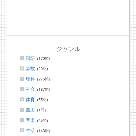
ジャンル
国語
（170問）
算数
（20問）
理科
（275問）
社会
（187問）
体育
（55問）
図工
（1問）
音楽
（45問）
生活
（143問）