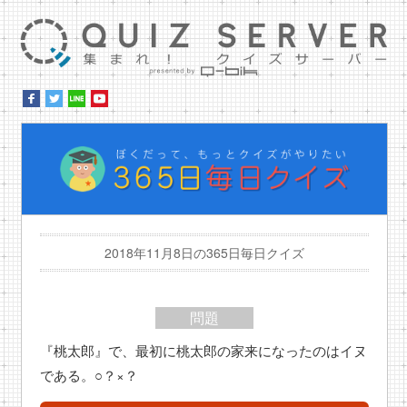
集ま
ぼ
2018年11月8日の365日毎日クイズ
問題
『桃太郎』で、最初に桃太郎の家来になったのはイヌ
である。○？×？