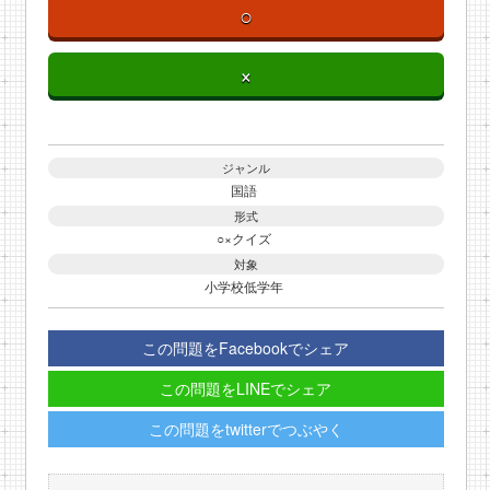
○
×
ジャンル
国語
形式
○×クイズ
対象
小学校低学年
この問題をFacebookでシェア
この問題をLINEでシェア
この問題をtwitterでつぶやく