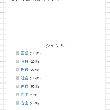
ジャンル
国語
（170問）
算数
（20問）
理科
（275問）
社会
（187問）
体育
（55問）
図工
（1問）
音楽
（45問）