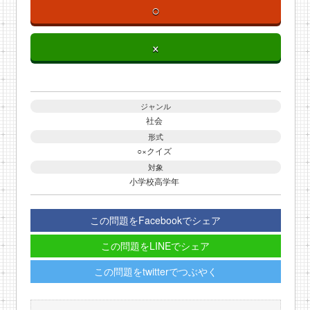
○
×
ジャンル
社会
形式
○×クイズ
対象
小学校高学年
この問題をFacebookでシェア
この問題をLINEでシェア
この問題をtwitterでつぶやく