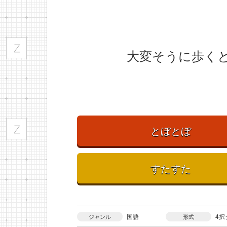
大変そうに歩く
とぼとぼ
すたすた
国語
4択
ジャンル
形式