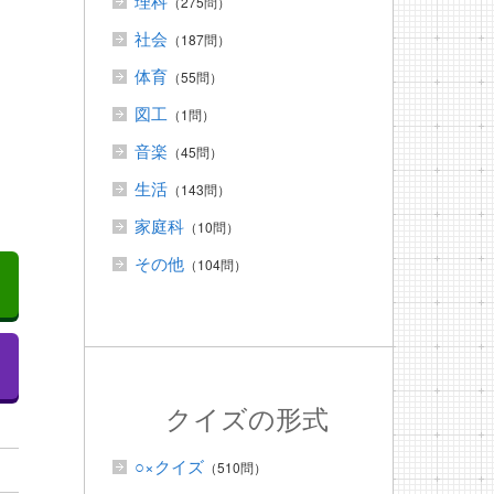
理科
（275問）
社会
（187問）
体育
（55問）
図工
（1問）
音楽
（45問）
生活
（143問）
家庭科
（10問）
その他
（104問）
クイズの形式
○×クイズ
（510問）