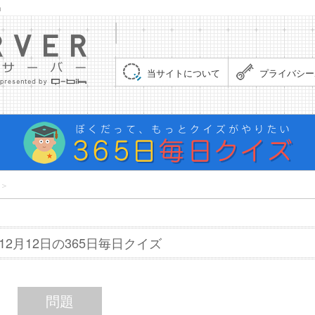
」
集まれ！クイズサーバー（Quiz Server）
当サイトについて
プライバシー
＞
年12月12日の365日毎日クイズ
問題