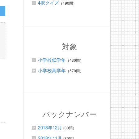
4択クイズ
（490問）
対象
小学校低学年
（430問）
小学校高学年
（570問）
バックナンバー
2018年12月
(30問）
2018年11月
(30問）