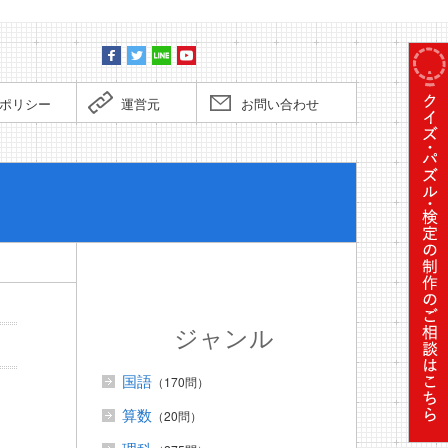
ポリシー
運営元
お問い合わせ
ぼくだっ
ジャンル
国語
（170問）
算数
（20問）