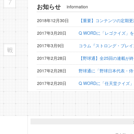
お知らせ
information
2018年12月30日
【重要】コンテンツの定期更
2017年3月20日
Q WORDに「レゴクイズ」
2017年3月9日
コラム『ストロング・ブレイ
2017年2月28日
【野球通】全25回の連載が
2017年2月28日
野球通に「野球日本代表・侍
2017年2月20日
Q WORDに「任天堂クイズ
2017年2月15日
野球通に「横浜DeNAベイ
2017年1月30日
野球通に「プロ野球監督検定
2017年1月20日
Q WORDに「夏目漱石クイ
2017年1月15日
野球通に「東北楽天ゴールデ