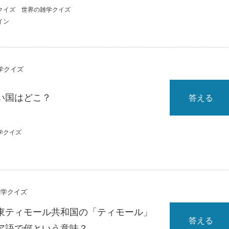
クイズ
世界の雑学クイズ
イン
雑学クイズ
い国はどこ？
答える
学クイズ
雑学クイズ
東ティモール共和国の「ティモール」
答える
ア語で何という意味？