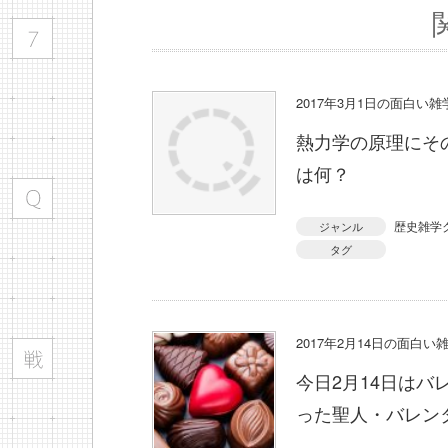
2017年3月1日の面白い
熱力学の原理にそ
は何？
歴史雑学
ジャンル
タグ
2017年2月14日の面白い
今日2月14日は
った聖人・バレン