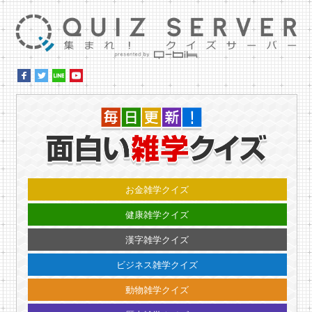
集ま
毎日更
お金雑学クイズ
健康雑学クイズ
漢字雑学クイズ
ビジネス雑学クイズ
動物雑学クイズ