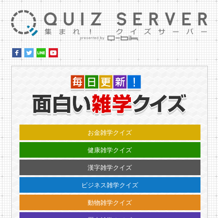
集ま
毎日更
お金雑学クイズ
健康雑学クイズ
漢字雑学クイズ
ビジネス雑学クイズ
動物雑学クイズ