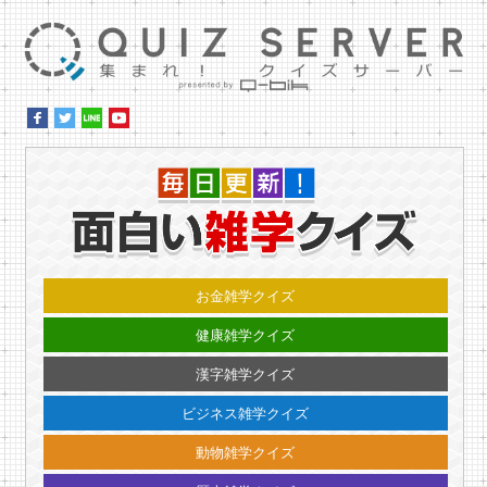
集ま
毎日更
お金雑学クイズ
健康雑学クイズ
漢字雑学クイズ
ビジネス雑学クイズ
動物雑学クイズ