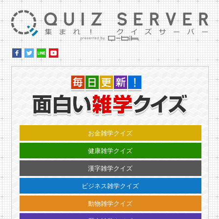
集ま
毎日更
お金雑学クイズ
健康雑学クイズ
漢字雑学クイズ
ビジネス雑学クイズ
動物雑学クイズ