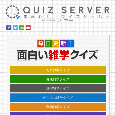
集ま
毎日更
お金雑学クイズ
健康雑学クイズ
漢字雑学クイズ
ビジネス雑学クイズ
動物雑学クイズ